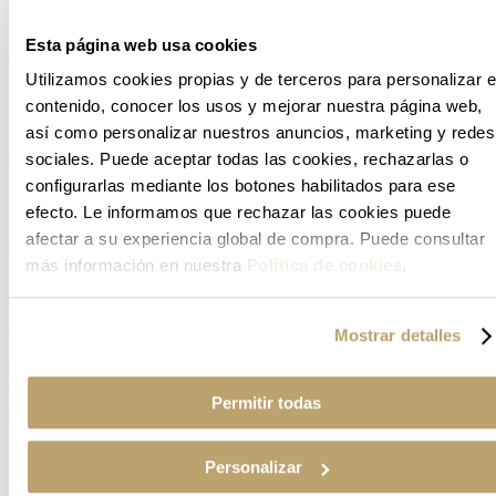
PROSPEX PADI
Esta página web usa cookies
PROSPEX ALPINIST
Utilizamos cookies propias y de terceros para personalizar e
contenido, conocer los usos y mejorar nuestra página web,
OS MAIS PROCURADOS
así como personalizar nuestros anuncios, marketing y redes
sociales. Puede aceptar todas las cookies, rechazarlas o
configurarlas mediante los botones habilitados para ese
5 Sports Style SKX Design GMT Preto
efecto. Le informamos que rechazar las cookies puede
afectar a su experiencia global de compra. Puede consultar
más información en nuestra
Política de cookies
.
Prospex Speedtimer Cronógrafo 8R48 Preto
Mostrar detalles
Prospex Speedtimer Solar Bisel Verde
Permitir todas
5 Sports Field Sports Style 36mm caqui
Personalizar