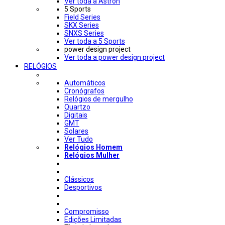
Ver toda a Astron
5 Sports
Field Series
SKX Series
SNXS Series
Ver toda a 5 Sports
power design project
Ver toda a power design project
RELÓGIOS
Automáticos
Cronógrafos
Relógios de mergulho
Quartzo
Digitais
GMT
Solares
Ver Tudo
Relógios Homem
Relógios Mulher
Clássicos
Desportivos
Compromisso
Edições Limitadas