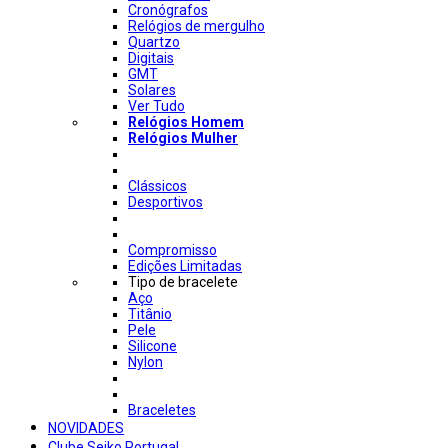
Cronógrafos
Relógios de mergulho
Quartzo
Digitais
GMT
Solares
Ver Tudo
Relógios Homem
Relógios Mulher
Clássicos
Desportivos
Compromisso
Edições Limitadas
Tipo de bracelete
Aço
Titânio
Pele
Silicone
Nylon
Braceletes
NOVIDADES
Clube Seiko Portugal