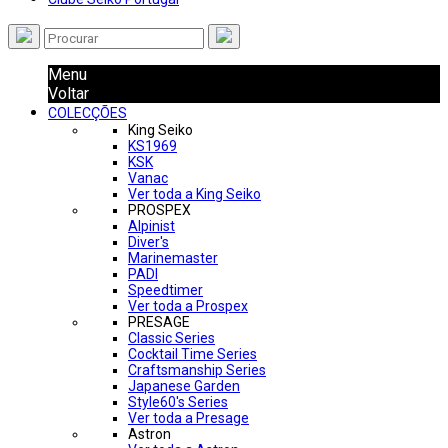
Menu
Voltar
COLECÇÕES
King Seiko
KS1969
KSK
Vanac
Ver toda a King Seiko
PROSPEX
Alpinist
Diver's
Marinemaster
PADI
Speedtimer
Ver toda a Prospex
PRESAGE
Classic Series
Cocktail Time Series
Craftsmanship Series
Japanese Garden
Style60's Series
Ver toda a Presage
Astron